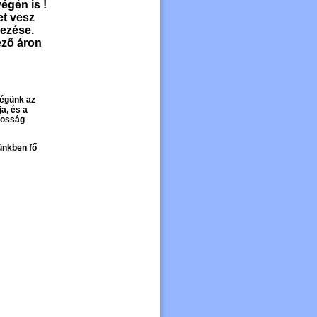
égén is !
et vesz
ezése.
ező áron
Cégünk az
a, és a
akosság
ünkben fő