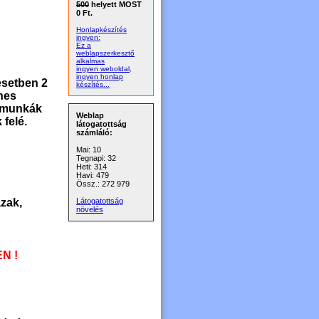
500
helyett MOST
0 Ft.
Honlapkészítés
ingyen:
Ez a
weblapszerkesztő
alkalmas
ingyen weboldal,
ingyen honlap
esetben 2
készítés...
nes
s munkák
Weblap
 felé.
látogatottság
számláló:
Mai: 10
Tegnapi: 32
Heti: 314
Havi: 479
Össz.: 272 979
zak,
Látogatottság
növelés
N !