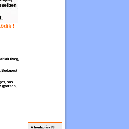
ödik !
 ablak üveg,
t Budapest
ges, sos
n gyorsan,
A honlap ára
78