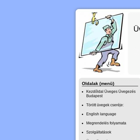
Ü
Üve
üve
Oldalak (menü)
Kezdőldal Üveges Üvegezés
Budapest
Törött üvegek cseréje:
English language
Megrendelés folyamata
Szolgáltatások