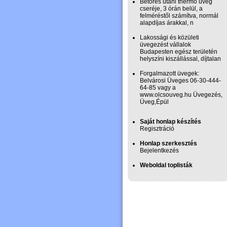
Betörés utáni thermó üveg
cseréje, 3 órán belül, a
felméréstől számítva, normál
alapdíjas árakkal, n
Lakossági és közületi
üvegezést vállalok
Budapesten egész területén
helyszíni kiszállással, díjtalan
Forgalmazott üvegek:
Belvárosi Üveges 06-30-444-
64-85 vagy a
www.olcsouveg.hu Üvegezés,
Üveg,Épül
Saját honlap készítés
Regisztráció
Honlap szerkesztés
Bejelentkezés
Weboldal toplisták