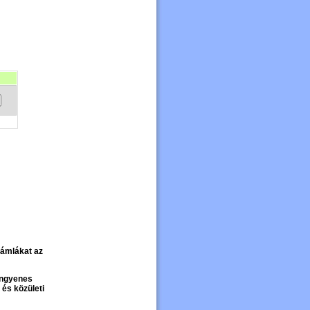
számlákat az
 ingyenes
 és közületi