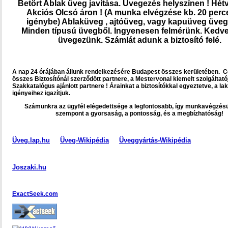
Betört Ablak üveg javítása. Üvegezés helyszínen ! Hétv
Akciós Olcsó áron !
(A munka elvégzése kb. 20 perc
igénybe) Ablaküveg , ajtóüveg, vagy kapuüveg üveg
Minden típusú üvegből. Ingyenesen felmérünk. Kedv
üvegezünk. Számlát adunk a biztosító felé.
A nap 24 órájában állunk rendelkezésére Budapest összes kerületében. 
összes Biztosítónál szerződött partnere, a Mestervonal kiemelt szolgáltatój
Szakkatalógus ajánlott partnere ! Árainkat a biztosítókkal egyeztetve, a l
igényeihez igazítjuk.
Számunkra az ügyfél elégedettsége a legfontosabb, így munkavégzés
szempont a gyorsaság, a pontosság, és a megbízhatóság!
Üveg.lap.hu
Üveg-Wikipédia
Üveggyártás-Wikipédia
Joszaki.hu
ExactSeek.com