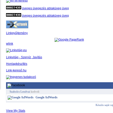
üveges üvegezés ablaküveg üveg
üveges üvegezés ablaküveg üveg
Linkgyűjtemény
wlink
Linkvilág - Szervíz, Javítás
Honlapkészítés
Link-kereső.hu
Szabolcs Lendvai
kedveli
Google AdWords
Készíts saját r
View My Stats