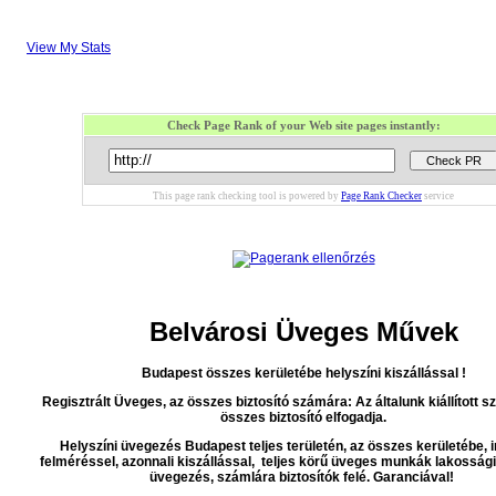
View My Stats
Check Page Rank of your Web site pages instantly:
This page rank checking tool is powered by
Page Rank Checker
service
Belvárosi Üveges Művek
Budapest összes kerületébe helyszíni kiszállással !
Regisztrált Üveges, az összes biztosító számára: Az általunk kiállított 
összes biztosító elfogadja.
Helyszíni üvegezés Budapest teljes területén, az összes kerületébe,
felméréssel, azonnali kiszállással, teljes körű üveges munkák lakossági
üvegezés, számlára biztosítók felé. Garanciával!