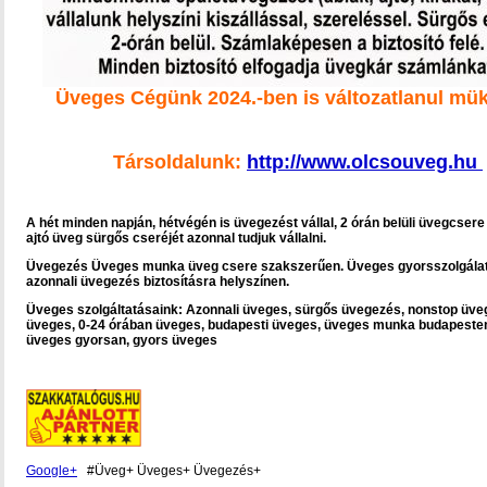
Üveges Cégünk 2024.-ben is változatlanul mük
Társoldalunk:
http://www.olcsouveg.hu
A hét minden napján, hétvégén is üvegezést vállal, 2 órán belüli üvegcsere
ajtó üveg sürgős cseréjét azonnal tudjuk vállalni.
Üvegezés Üveges munka üveg csere szakszerűen. Üveges gyorsszolgála
azonnali üvegezés biztosításra helyszínen.
Üveges szolgáltatásaink: Azonnali üveges, sürgős üvegezés, nonstop üve
üveges, 0-24 órában üveges, budapesti üveges, üveges munka budapeste
üveges gyorsan, gyors üveges
Google+
#Üveg+ Üveges+ Üvegezés+