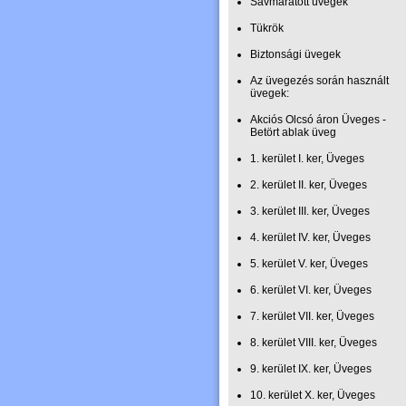
Savmaratott üvegek
Tükrök
Biztonsági üvegek
Az üvegezés során használt
üvegek:
Akciós Olcsó áron Üveges -
Betört ablak üveg
1. kerület I. ker, Üveges
2. kerület II. ker, Üveges
3. kerület III. ker, Üveges
4. kerület IV. ker, Üveges
5. kerület V. ker, Üveges
6. kerület VI. ker, Üveges
7. kerület VII. ker, Üveges
8. kerület VIII. ker, Üveges
9. kerület IX. ker, Üveges
10. kerület X. ker, Üveges