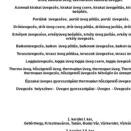
bronz katedrál üveg, savmaratott katedrál üveggel.
Azonnali kirakat üvegezés, kirakat üveg csere, kirakat üvegpótlás, ki
beépítés.
Portálok üvegezése, portál üveg pótlás, portál üvegezés.
Drótüvegezés, drót üveg csere, drót üveg pótlás, drótüveg javítás, dró
Erkélyek üvegezése, erkélyüveg beépítés, erkély üveg javítás, erkély ü
erkély üvegezés.
Balkonüvegezés, balkon üveg pótlás, balkonok üvegezése, balkon ü
Teraszüvegezés, terasz üveg pótlása, teraszok üvegezése, terasz ü
Loggiaüvegezés, loggia üveg loggia üveg csere, loggia üvegez
Thermo üveg, hőszigetelő üveg, thermoplan üveg, thermopan üveg. Ther
thermopan üvegezés, hőszigetelő üvegezés hétvégén és ünnepn
Éjszakai üveges gyorsszolgálat thermoplan hőszigetelő üvegez
Üvegezés helyszínen - Üveges gyorsszolgálat - Üveges - Üvegezés
1. kerület I. ker,
Gellérthegy, Krisztinaváros, Tabán, Budai Vár, Várkerület, Vízivá