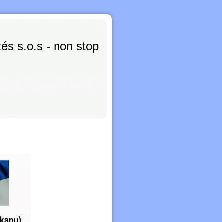
s s.o.s - non stop
városi üveges üvegezést , ajtók
ek, katedrál üvegek, drótüvegek