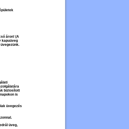
épületek
csó áron! (A
gy kapuüveg
 üvegezünk.
álati
zolgálatára
 biztosított
pnapokon is
blak üvegezés
azonnal.
edrál üveg,