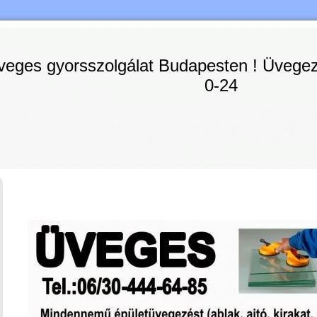
veges gyorsszolgálat Budapesten ! Üvegezé
0-24
ges üvegezés gyorsszolgálatunk vállalja Budapest egész területén, bel
ges, ablakok üveges , kirakatok üvegezése , portálok, biztonsági üveg
és hőszigetelt üvegek cseréjét üvegezését