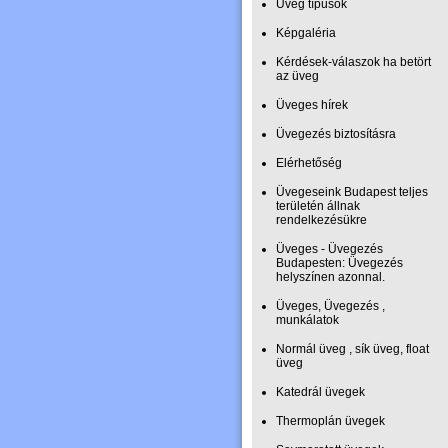
Üveg típusok
Képgaléria
Kérdések-válaszok ha betört
az üveg
Üveges hírek
Üvegezés biztosításra
Elérhetőség
Üvegeseink Budapest teljes
területén állnak
rendelkezésükre
Üveges - Üvegezés
Budapesten: Üvegezés
helyszínen azonnal.
Üveges, Üvegezés ,
munkálatok
Normál üveg , sík üveg, float
üveg
Katedrál üvegek
Thermoplán üvegek