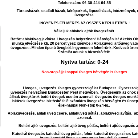
Telefonszám: 06-30-444-64-85
Társasházak, családi házak, lakóparkok, lépcsőházak, intézmények, 
üvegezése.
INGYENES FELMÉRÉS AZ ÖSSZES KERÜLETBEN !
Vállaljuk ablakok ajtók üvegezését.
Betört ablaküveg javítása. Üvegezés helyszínen! Hétvégén is! Akciós Ol
munka elvégzése kb. 20 percet vesz igénybe.) Ablaküveg, ajtóüveg va
üvegezése. Minden típusú üvegből. Ingyenesen felmérünk. Kedvező áron
Számlát adunk a biztosító felé.
Nyitva tartás: 0-24
Non-stop éjjel nappal üveges hétvégén is üveges
Üveges, üvegezés, üveges gyorsszolgálat Budapest. Gyorsszolg
üvegezés helyszínen Budapesten Pest megyében. Üvegeseink az önök s
állnak üvegkárok betört üvegek esetén azonnali üvegezés üveges munkák
lakások üvegezése biztósitó felé számlára üvegezés hétvégén és ünne
éjjel-nappal Non-stop 0-24-ig..
Ablaküvegezés, ablak üveg csere, ablaküveg pótlás, ablaküveg javítás, a
azonnal.
Beltéri ajtó üvegezés, beltéri ajtó üveg pótlás, beltéri ajtóüvegezés 
Katedrál üvegezés katedrál üveg pótlás, fehér katedrál üveg, színes kat