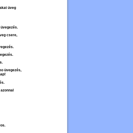
rakat üveg
t üvegezés.
veg csere,
vegezés.
vegezés.
és.
mo üvegezés,
ap!
és.
 azonnal
ros.