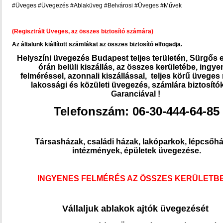
#Üveges #Üvegezés #Ablaküveg #Belvárosi #Üveges #Művek
(Regisztrált Üveges, az összes biztosító számára)
Az általunk kiállított számlákat az összes biztosító elfogadja.
Helyszíni üvegezés Budapest teljes területén, Sürgős 
órán belüli kiszállás,
az összes kerületébe, ingye
felméréssel,
azonnali kiszállással, teljes körű üvege
lakossági és közületi üvegezés, számlára biztosítók
Garanciával !
Telefonszám: 06-30-444-64-85
Társasházak, családi házak, lakóparkok, lépcsőhá
intézmények, épületek üvegezése.
INGYENES FELMÉRÉS AZ ÖSSZES KERÜLETBE
Vállaljuk ablakok ajtók üvegezését